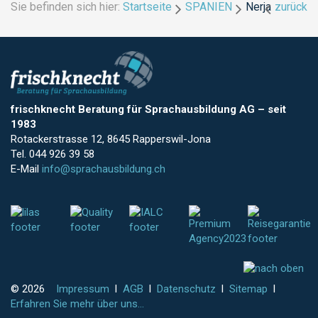
Sie befinden sich hier:
Startseite
SPANIEN
Nerja
zurück
frischknecht Beratung für Sprachausbildung AG
–
seit
1983
Rotackerstrasse 12, 8645 Rapperswil-Jona
Tel. 044 926 39 58
E-Mail
info@sprachausbildung.ch
© 2026
Impressum
l
AGB
l
Datenschutz
l
Sitemap
l
Erfahren Sie mehr über uns...