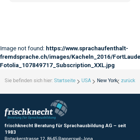
Image not found:
https://www.sprachaufenthalt-
fremdsprache.ch/images/Kacheln_2016/FortLaude
Fotolia_107849717_Subscription_XXL.jpg
Sie befinden sich hier:
Startseite
USA
New York
zurück
frischknecht Beratung für Sprachausbildung AG
–
seit
1983
Rotackerstrasse 12, 8645 Rapperswil-Jona