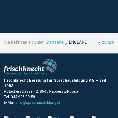
fremdsprache.ch/images/Kacheln_2016/Bournemo
Fotolia_67802984_Subscription_XL.jpg
Image not found:
https://www.sprachaufenthalt-
fremdsprache.ch/images/Kacheln_2016/Brighton-
Fotolia_85986203_Subscription_XXL.jpg
Sie befinden sich hier:
Startseite
ENGLAND
zurück
frischknecht Beratung für Sprachausbildung AG
–
seit
1983
Rotackerstrasse 12, 8645 Rapperswil-Jona
Tel. 044 926 39 58
E-Mail
info@sprachausbildung.ch