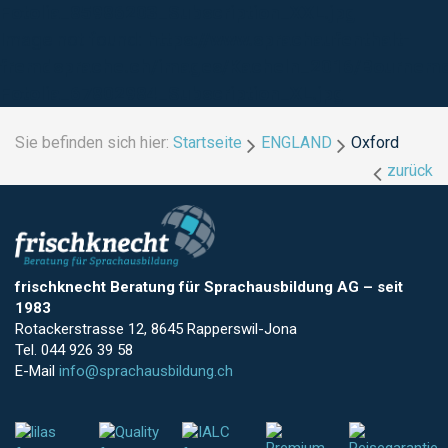
Fotolia_85986203_Subscription_XXL.jpg
Image not found:
https://www.sprachaufenthalt-
fremdsprache.ch/images/Kacheln_2016/Bournemo
Fotolia_67802984_Subscription_XL.jpg
Sie befinden sich hier:
Startseite
ENGLAND
Oxford
zurück
frischknecht Beratung für Sprachausbildung AG
–
seit
1983
Rotackerstrasse 12, 8645 Rapperswil-Jona
Tel. 044 926 39 58
E-Mail
info@sprachausbildung.ch